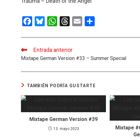
Trauma – Death of the Angel
F
Bl
W
T
E
C
a
u
h
hr
m
o
ce
es
at
e
ail
m
b
ky
s
a
p
Entrada anterior
Leer
más
Mixtape German Version #33 – Summer Special
o
A
d
ar
artículos
o
p
s
tir
k
p
TAMBIÉN PODRÍA GUSTARTE
Mixtape German Version #39
Mixtape #6
13. mayo 2023
Ge