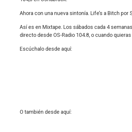
b
ky
s
a
p
o
A
d
ar
Ahora con una nueva sintonía. Life’s a Bitch por 
o
p
s
tir
Así es en Mixtape. Los sábados cada 4 semanas d
k
p
directo desde OS-Radio 104.8, o cuando quieras 
Escúchalo desde aquí:
O también desde aquí: