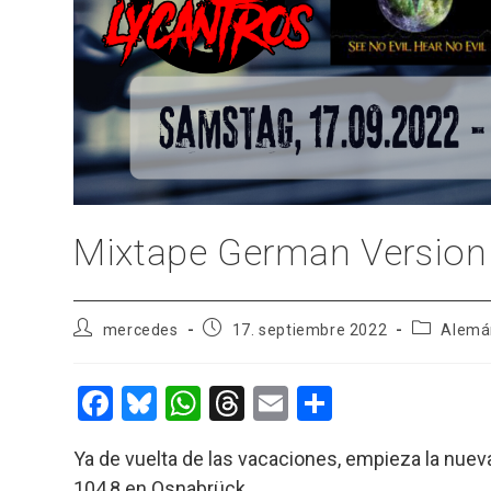
Mixtape German Version
Autor
Publicación
Categoría
mercedes
17. septiembre 2022
Alemá
de
de
de
la
la
la
entrada:
entrada:
entrada:
F
Bl
W
T
E
C
a
u
h
hr
m
o
Ya de vuelta de las vacaciones, empieza la nu
ce
es
at
e
ail
m
104,8 en Osnabrück.