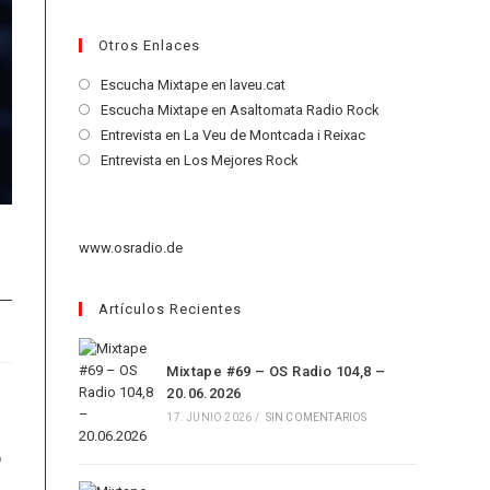
Otros Enlaces
Se
Escucha Mixtape en laveu.cat
abre
Se
Escucha Mixtape en Asaltomata Radio Rock
en
abre
Se
Entrevista en La Veu de Montcada i Reixac
una
en
abre
Se
Entrevista en Los Mejores Rock
nueva
una
en
abre
pestaña
nueva
una
en
pestaña
nueva
una
www.osradio.de
pestaña
nueva
pestaña
Artículos Recientes
Mixtape #69 – OS Radio 104,8 –
20.06.2026
17. JUNIO 2026
/
SIN COMENTARIOS
o