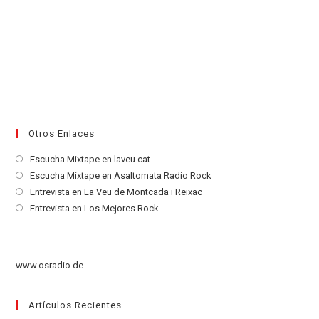
Otros Enlaces
Se
Escucha Mixtape en laveu.cat
abre
Se
Escucha Mixtape en Asaltomata Radio Rock
en
abre
Se
Entrevista en La Veu de Montcada i Reixac
una
en
abre
Se
Entrevista en Los Mejores Rock
nueva
una
en
abre
pestaña
nueva
una
en
pestaña
nueva
una
www.osradio.de
pestaña
nueva
pestaña
Artículos Recientes