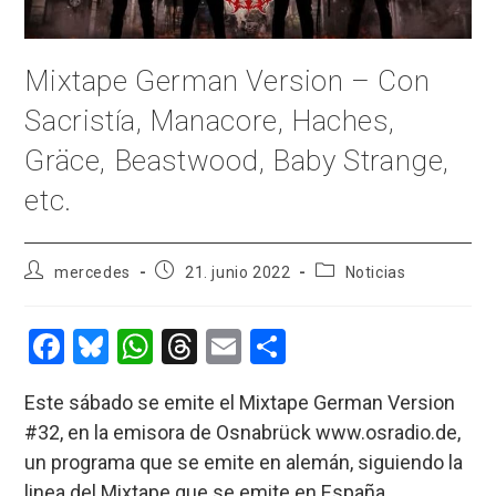
Mixtape German Version – Con
Sacristía, Manacore, Haches,
Gräce, Beastwood, Baby Strange,
etc.
Autor
Publicación
Categoría
mercedes
21. junio 2022
Noticias
de
de
de
la
la
la
entrada:
entrada:
entrada:
F
Bl
W
T
E
C
a
u
h
hr
m
o
Este sábado se emite el Mixtape German Version
ce
es
at
e
ail
m
#32, en la emisora de Osnabrück www.osradio.de,
b
ky
s
a
p
un programa que se emite en alemán, siguiendo la
o
A
d
ar
linea del Mixtape que se emite en España.