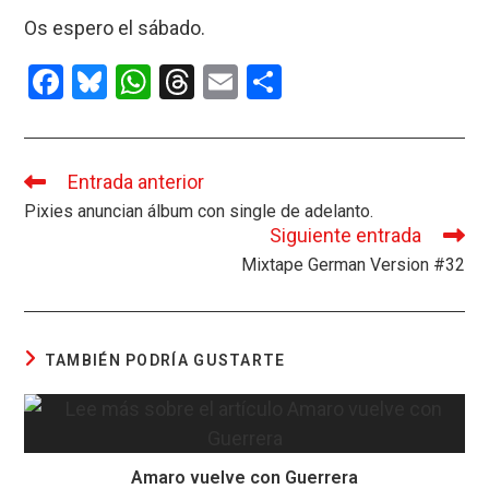
Os espero el sábado.
F
Bl
W
T
E
C
a
u
h
hr
m
o
ce
es
at
e
ail
m
b
ky
s
a
p
Entrada anterior
Leer
más
Pixies anuncian álbum con single de adelanto.
o
A
d
ar
artículos
Siguiente entrada
o
p
s
tir
Mixtape German Version #32
k
p
TAMBIÉN PODRÍA GUSTARTE
Amaro vuelve con Guerrera