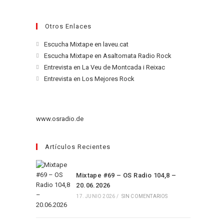
Otros Enlaces
Se
Escucha Mixtape en laveu.cat
abre
Se
Escucha Mixtape en Asaltomata Radio Rock
en
abre
Se
Entrevista en La Veu de Montcada i Reixac
una
en
abre
Se
Entrevista en Los Mejores Rock
nueva
una
en
abre
pestaña
nueva
una
en
pestaña
nueva
una
www.osradio.de
pestaña
nueva
pestaña
Artículos Recientes
Mixtape #69 – OS Radio 104,8 –
20.06.2026
17. JUNIO 2026
/
SIN COMENTARIOS