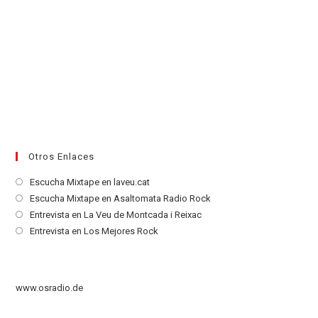
Otros Enlaces
Se
Escucha Mixtape en laveu.cat
abre
Se
Escucha Mixtape en Asaltomata Radio Rock
en
abre
Se
Entrevista en La Veu de Montcada i Reixac
una
en
abre
Se
Entrevista en Los Mejores Rock
nueva
una
en
abre
pestaña
nueva
una
en
pestaña
nueva
una
www.osradio.de
pestaña
nueva
pestaña