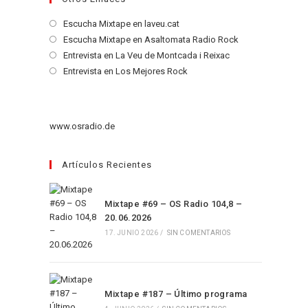
Se
Escucha Mixtape en laveu.cat
abre
Se
Escucha Mixtape en Asaltomata Radio Rock
en
abre
Se
Entrevista en La Veu de Montcada i Reixac
una
en
abre
Se
Entrevista en Los Mejores Rock
nueva
una
en
abre
pestaña
nueva
una
en
pestaña
nueva
una
www.osradio.de
pestaña
nueva
pestaña
Artículos Recientes
Mixtape #69 – OS Radio 104,8 –
20.06.2026
17. JUNIO 2026
/
SIN COMENTARIOS
Mixtape #187 – Último programa