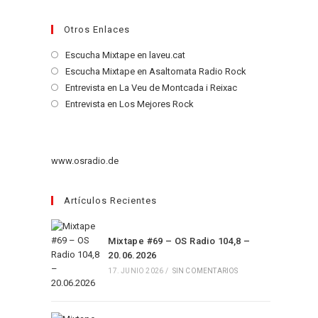
Otros Enlaces
Se
Escucha Mixtape en laveu.cat
abre
Se
Escucha Mixtape en Asaltomata Radio Rock
en
abre
Se
Entrevista en La Veu de Montcada i Reixac
una
en
abre
Se
Entrevista en Los Mejores Rock
nueva
una
en
abre
pestaña
nueva
una
en
pestaña
nueva
una
www.osradio.de
pestaña
nueva
pestaña
Artículos Recientes
Mixtape #69 – OS Radio 104,8 –
20.06.2026
17. JUNIO 2026
/
SIN COMENTARIOS