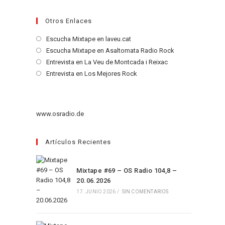
Otros Enlaces
Se
Escucha Mixtape en laveu.cat
abre
Se
Escucha Mixtape en Asaltomata Radio Rock
en
abre
Se
Entrevista en La Veu de Montcada i Reixac
una
en
abre
Se
Entrevista en Los Mejores Rock
nueva
una
en
abre
pestaña
nueva
una
en
pestaña
nueva
una
www.osradio.de
pestaña
nueva
pestaña
Artículos Recientes
Mixtape #69 – OS Radio 104,8 –
20.06.2026
17. JUNIO 2026
/
SIN COMENTARIOS