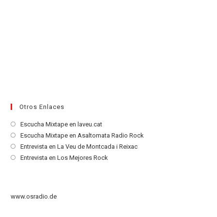
Otros Enlaces
Se
Escucha Mixtape en laveu.cat
abre
Se
Escucha Mixtape en Asaltomata Radio Rock
en
abre
Se
Entrevista en La Veu de Montcada i Reixac
una
en
abre
Se
Entrevista en Los Mejores Rock
nueva
una
en
abre
pestaña
nueva
una
en
pestaña
nueva
una
www.osradio.de
pestaña
nueva
pestaña