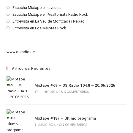
Se
Escucha Mixtape en laveu.cat
abre
Se
Escucha Mixtape en Asaltomata Radio Rock
en
abre
Se
Entrevista en La Veu de Montcada i Reixac
una
en
abre
Se
Entrevista en Los Mejores Rock
nueva
una
en
abre
pestaña
nueva
una
en
pestaña
nueva
una
www.osradio.de
pestaña
nueva
pestaña
Artículos Recientes
Mixtape #69 – OS Radio 104,8 – 20.06.2026
17. JUNIO 2026
/
SIN COMENTARIOS
Mixtape #187 – Último programa
4. JUNIO 2026
/
SIN COMENTARIOS