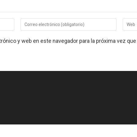
Introduce
Introdu
tu
la
dirección
URL
trónico y web en este navegador para la próxima vez qu
de
de
correo
tu
electrónico
web
para
(opcion
comentar