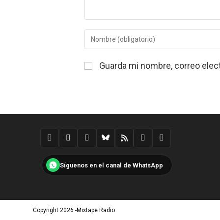
Introduce
tu
nombre
Guarda mi nombre, correo elec
o
nombre
de
usuario
para
comentar
Síguenos en el canal de WhatsApp
Copyright 2026 -Mixtape Radio