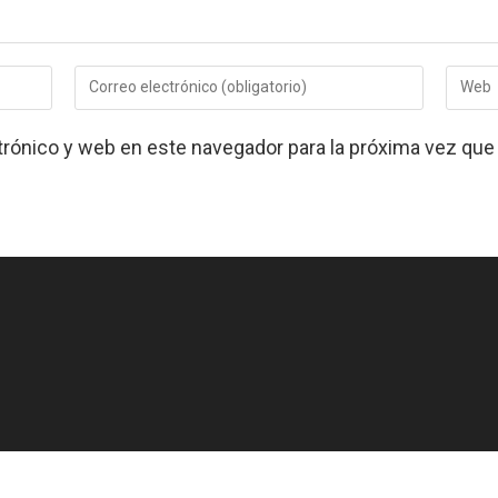
Introduce
Introdu
tu
la
dirección
URL
trónico y web en este navegador para la próxima vez qu
de
de
correo
tu
electrónico
web
para
(opcion
comentar