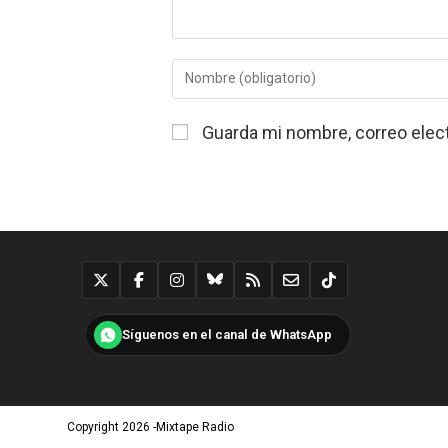
Introduce
tu
nombre
Guarda mi nombre, correo elec
o
nombre
de
usuario
para
comentar
Síguenos en el canal de WhatsApp
Copyright 2026 -Mixtape Radio