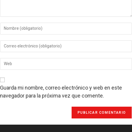
Introduce
tu
nombre
Introduce
o
tu
nombre
dirección
de
Introduce
de
usuario
la
correo
para
URL
electrónico
comentar
de
para
tu
comentar
Guarda mi nombre, correo electrónico y web en este
web
navegador para la próxima vez que comente.
(opcional)