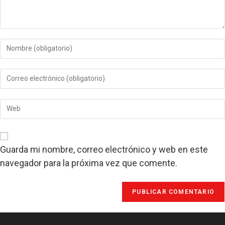
Introduce
tu
nombre
Introduce
o
tu
nombre
dirección
de
Introduce
de
usuario
la
correo
para
URL
electrónico
comentar
de
para
tu
comentar
Guarda mi nombre, correo electrónico y web en este
web
navegador para la próxima vez que comente.
(opcional)