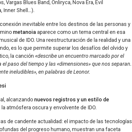
s, Vargas Blues Band, Onliryca, Nova Era, Evil
, Inner Shell…).
conexión inevitable entre los destinos de las personas y
érmino
metanoia
aparece como un tema central en esa
 musical de IDO. Una reestructuración de la realidad y una
o, es lo que permite superar los desafíos del olvido y
ico, la canción
«describe un encuentro marcado por el
eja el paso del tiempo y las «dimensiones» que nos separan.
nte ineludibles», en palabras de Leonor.
esi
al, alcanzando
nuevos registros y
un estilo de
a la atmósfera oscura y envolvente de IDO.
icas de candente actualidad: el impacto de las tecnologías
s profundas del progreso humano, muestran una faceta