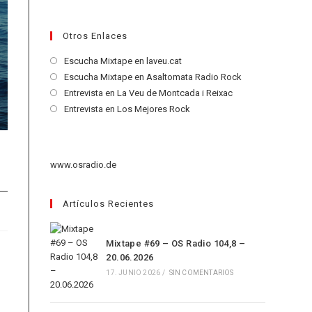
Otros Enlaces
Se
Escucha Mixtape en laveu.cat
abre
Se
Escucha Mixtape en Asaltomata Radio Rock
en
abre
Se
Entrevista en La Veu de Montcada i Reixac
una
en
abre
Se
Entrevista en Los Mejores Rock
nueva
una
en
abre
pestaña
nueva
una
en
pestaña
nueva
una
www.osradio.de
pestaña
nueva
pestaña
Artículos Recientes
Mixtape #69 – OS Radio 104,8 –
20.06.2026
17. JUNIO 2026
/
SIN COMENTARIOS