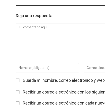
Deja una respuesta
Comentario
Introduce
Introduce
tu
tu
nombre
dirección
Guarda mi nombre, correo electrónico y web
o
de
nombre
correo
de
electrónico
Recibir un correo electrónico con los siguie
usuario
para
para
comentar
Recibir un correo electrónico con cada nuev
comentar