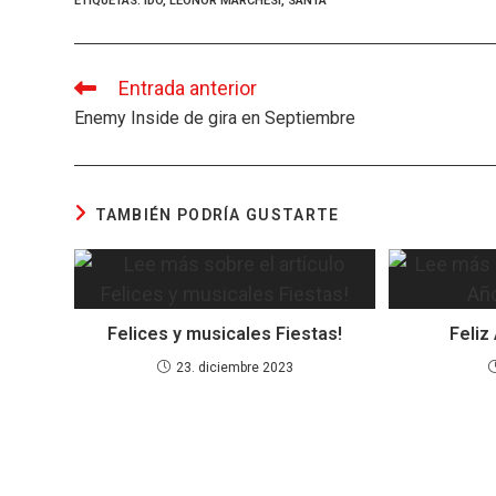
ce
es
at
e
ail
m
ETIQUETAS
:
IDO
,
LEONOR MARCHESI
,
SANTA
b
ky
s
a
p
o
A
d
ar
Entrada anterior
Leer
o
p
s
tir
más
Enemy Inside de gira en Septiembre
artículos
k
p
TAMBIÉN PODRÍA GUSTARTE
Felices y musicales Fiestas!
Feliz
23. diciembre 2023