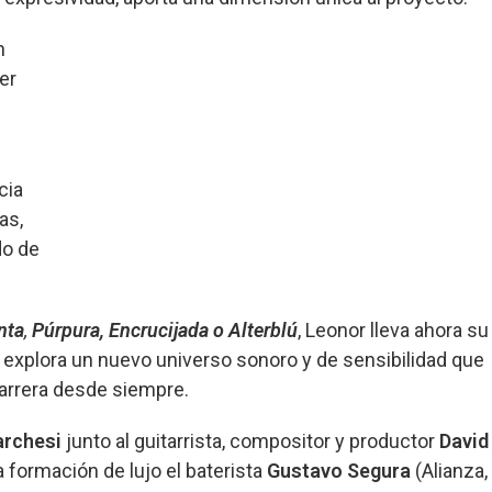
n
er
e
cia
as,
do de
nta
,
Púrpura, Encrucijada o Alterblú
, Leonor lleva ahora su
explora un nuevo universo sonoro y de sensibilidad que
arrera desde siempre.
archesi
junto al guitarrista, compositor y productor
David
a formación de lujo el
baterista
Gustavo Segura
(Alianza,