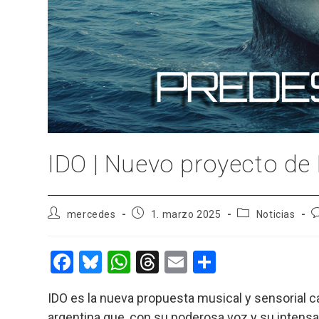
IDO | Nuevo proyecto de
Autor
Publicación
Categoría
C
mercedes
1. marzo 2025
Noticias
de
de
de
d
la
la
la
l
entrada:
entrada:
entrada:
e
F
Bl
W
T
E
C
a
u
h
hr
m
o
IDO es la nueva propuesta musical y sensorial 
ce
es
at
e
ail
m
argentina que, con su poderosa voz y su intensa