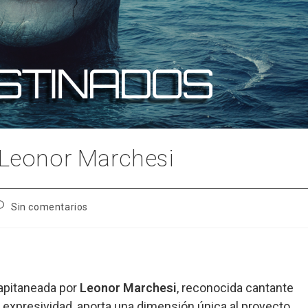
 Leonor Marchesi
omentarios
Sin comentarios
e
a
ntrada:
capitaneada por
Leonor Marchesi
, reconocida cantante
 expresividad, aporta una dimensión única al proyecto.