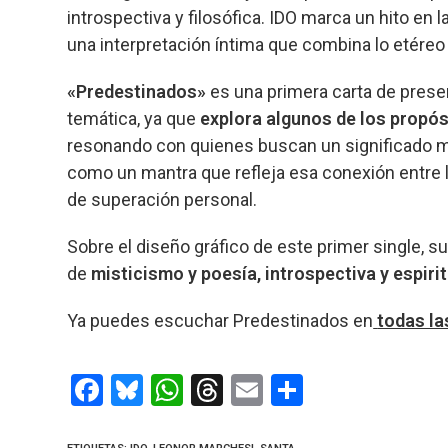
introspectiva y filosófica. IDO marca un hito en la
una interpretación íntima que combina lo etéreo 
«Predestinados»
es una primera carta de presen
temática, ya que
explora algunos de los propó
resonando con quienes buscan un significado ma
como un mantra que refleja esa conexión entre lo e
de superación personal.
Sobre el diseño gráfico de este primer single, s
de
misticismo y poesía, introspectiva y espirit
Ya puedes escuchar Predestinados en
todas la
F
Bl
W
T
E
C
a
u
h
hr
m
o