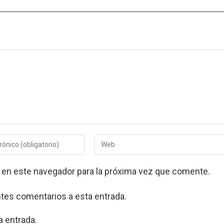
Introduce
la
URL
 en este navegador para la próxima vez que comente.
de
tu
web
ntes comentarios a esta entrada.
(opcional)
a entrada.