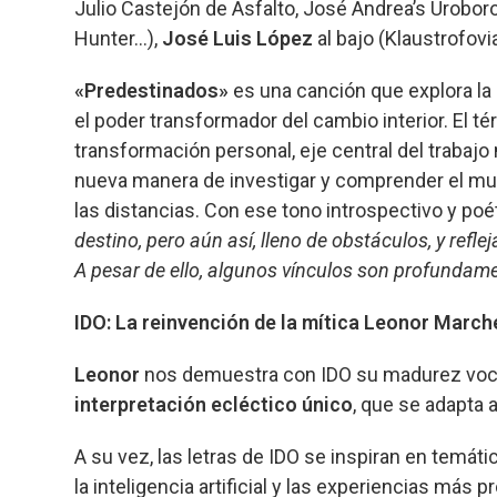
Julio Castejón de Asfalto, José Andrea’s Uroboro
Hunter…),
José Luis López
al bajo (Klaustrofovia
«Predestinados»
es una canción que explora la 
el poder transformador del cambio interior. El t
transformación personal, eje central del trabajo
nueva manera de investigar y comprender el mund
las distancias. Con ese tono introspectivo y poét
destino, pero aún así, lleno de obstáculos, y refl
A pesar de ello, algunos vínculos son profundame
IDO: La reinvención de la mítica Leonor March
Leonor
nos demuestra con IDO su madurez voc
interpretación ecléctico único
, que se adapta 
A su vez, las letras de IDO se inspiran en temát
la inteligencia artificial y las experiencias má