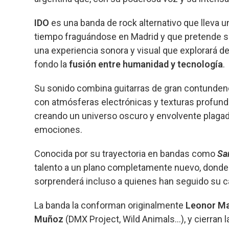
b
ky
s
a
p
o
A
d
ar
IDO
es una banda de rock alternativo que lleva u
tiempo fraguándose en Madrid y que pretende s
o
p
s
tir
una experiencia sonora y visual que explorará d
k
p
fondo la
fusión entre humanidad y tecnología
.
Su sonido combina guitarras de gran contunden
con atmósferas electrónicas y texturas profund
creando un universo oscuro y envolvente plaga
emociones.
Conocida por su trayectoria en bandas como
Sa
talento a un plano completamente nuevo, donde 
sorprenderá incluso a quienes han seguido su c
La banda la conforman originalmente
Leonor M
Muñoz
(DMX Project, Wild Animals…), y cierran l