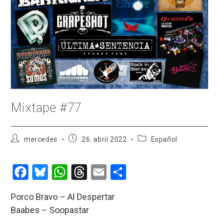
Mixtape #77
Autor
Publicación
Categoría
mercedes
26. abril 2022
Español
de
de
de
la
la
la
entrada:
entrada:
entrada:
F
Bl
W
T
E
C
a
u
h
hr
m
o
Porco Bravo – Al Despertar
ce
es
at
e
ail
m
Baabes – Soopastar
b
ky
s
a
p