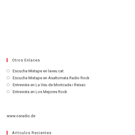
Otros Enlaces
Se
Escucha Mixtape en laveu.cat
abre
Se
Escucha Mixtape en Asaltomata Radio Rock
en
abre
Se
Entrevista en La Veu de Montcada i Reixac
una
en
abre
Se
Entrevista en Los Mejores Rock
nueva
una
en
abre
pestaña
nueva
una
en
pestaña
nueva
una
www.osradio.de
pestaña
nueva
pestaña
Artículos Recientes