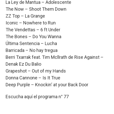
La Ley de Mantua – Adolescente
o
A
d
ar
The Now – Shoot Them Down
o
p
s
tir
ZZ Top – La Grange
k
p
Iconic – Nowhere to Run
The Vendettas – 6 ft Under
The Bones – Do You Wanna
Última Sentencia – Lucha
Barricada – No hay tregua
Berri Txarrak feat. Tim Mcllrath de Rise Against –
Denak Ez Du Balio
Grapeshot – Out of my Hands
Donna Cannone – Is It True
Deep Purple – Knockin‘ at your Back Door
Escucha aquí el programa n° 77