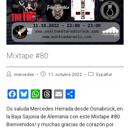
Mixtape #80
Autor
Publicación
Categoría
mercedes
11. octubre 2022
Español
de
de
de
la
la
la
entrada:
entrada:
entrada:
F
Bl
W
T
E
C
a
u
h
hr
m
o
Os saluda Mercedes Herrada desde Osnabrück, en
ce
es
at
e
ail
m
la Baja Sajonia de Alemania con este Mixtape #80.
b
ky
s
a
p
Bienvenidos! y muchas gracias de corazón por