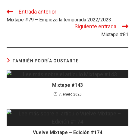
ce
es
at
e
ail
m
b
ky
s
a
p
Entrada anterior
Leer
más
Mixtape #79 – Empieza la temporada 2022/2023
o
A
d
ar
artículos
Siguiente entrada
o
p
s
tir
Mixtape #81
k
p
TAMBIÉN PODRÍA GUSTARTE
Mixtape #143
7. enero 2025
Vuelve Mixtape – Edición #174