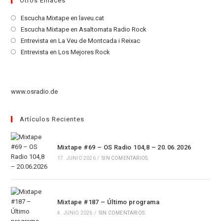
Otros Enlaces
Se
Escucha Mixtape en laveu.cat
abre
Se
Escucha Mixtape en Asaltomata Radio Rock
en
abre
Se
Entrevista en La Veu de Montcada i Reixac
una
en
abre
Se
Entrevista en Los Mejores Rock
nueva
una
en
abre
pestaña
nueva
una
en
pestaña
nueva
una
www.osradio.de
pestaña
nueva
pestaña
Artículos Recientes
Mixtape #69 – OS Radio 104,8 – 20.06.2026
17. JUNIO 2026
/
SIN COMENTARIOS
Mixtape #187 – Último programa
4. JUNIO 2026
/
SIN COMENTARIOS