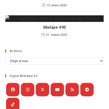
13. enero 2026
Mixtape #95
21. marzo 2023
Archivo
Archivo
Sigue Mixtape En
Se
Se
Se
Se
Se
Se
abre
abre
abre
abre
abre
abre
en
en
en
en
en
en