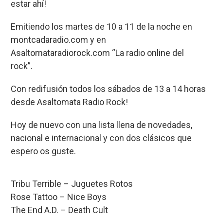
o
A
d
ar
estar ahí!
o
p
s
tir
Emitiendo los martes de 10 a 11 de la noche en
k
p
montcadaradio.com y en
Asaltomataradiorock.com “La radio online del
rock”.
Con redifusión todos los sábados de 13 a 14 horas
desde Asaltomata Radio Rock!
Hoy de nuevo con una lista llena de novedades,
nacional e internacional y con dos clásicos que
espero os guste.
Tribu Terrible – Juguetes Rotos
Rose Tattoo – Nice Boys
The End A.D. – Death Cult