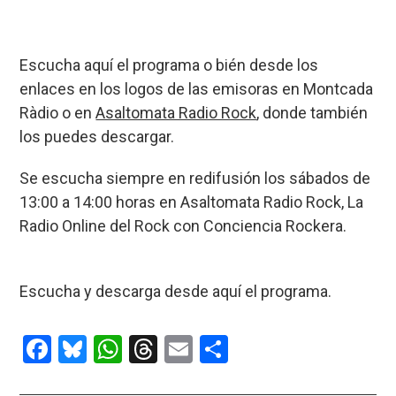
Escucha aquí el programa o bién desde los
enlaces en los logos de las emisoras en Montcada
Ràdio o en
Asaltomata Radio Rock
, donde también
los puedes descargar.
Se escucha siempre en redifusión los sábados de
13:00 a 14:00 horas en Asaltomata Radio Rock, La
Radio Online del Rock con Conciencia Rockera.
Escucha y descarga desde aquí el programa.
F
Bl
W
T
E
C
a
u
h
hr
m
o