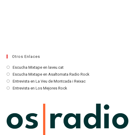
Otros Enlaces
Se
Escucha Mixtape en laveu.cat
abre
Se
Escucha Mixtape en Asaltomata Radio Rock
en
abre
Se
Entrevista en La Veu de Montcada i Reixac
una
en
abre
Se
Entrevista en Los Mejores Rock
nueva
una
en
abre
pestaña
nueva
una
en
pestaña
nueva
una
pestaña
nueva
pestaña