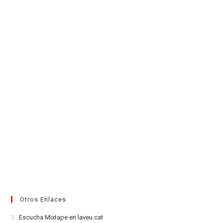
en
pestaña
pestaña
pestaña
pestaña
pestaña
pestaña
una
nueva
pestaña
Otros Enlaces
Se
Escucha Mixtape en laveu.cat