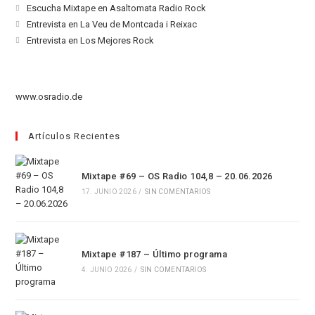
abre
Se
Escucha Mixtape en Asaltomata Radio Rock
en
abre
Se
Entrevista en La Veu de Montcada i Reixac
una
en
abre
Se
Entrevista en Los Mejores Rock
nueva
una
en
abre
pestaña
nueva
una
en
pestaña
nueva
una
www.osradio.de
pestaña
nueva
pestaña
Artículos Recientes
Mixtape #69 – OS Radio 104,8 – 20.06.2026
17. JUNIO 2026
/
SIN COMENTARIOS
Mixtape #187 – Último programa
4. JUNIO 2026
/
SIN COMENTARIOS