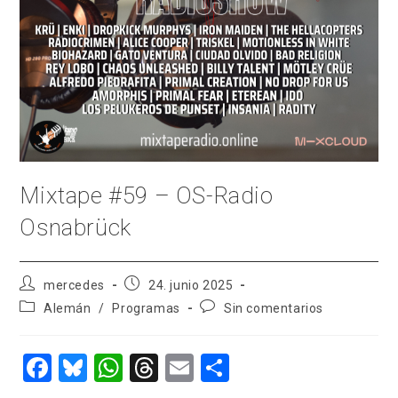
Mixtape #59 – OS-Radio
Osnabrück
Autor
Publicación
mercedes
24. junio 2025
de
de
Categoría
Comentarios
Alemán
/
Programas
Sin comentarios
la
la
de
de
entrada:
entrada:
la
la
entrada:
entrada:
F
Bl
W
T
E
C
a
u
h
hr
m
o