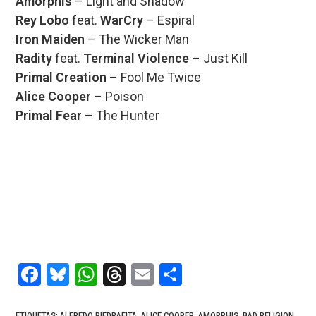
Amorphis
– Light and Shadow
Rey Lobo
feat.
WarCry
– Espiral
Iron Maiden
– The Wicker Man
Radity
feat.
Terminal Violence
– Just Kill
Primal Creation
– Fool Me Twice
Alice Cooper
– Poison
Primal Fear
– The Hunter
F
Bl
W
T
E
C
a
u
h
hr
m
o
ETIQUETAS
:
ALFREDO PIEDRAFITA
,
ALICE COOPER
,
AMORPHIS
,
BAD RELIGION
,