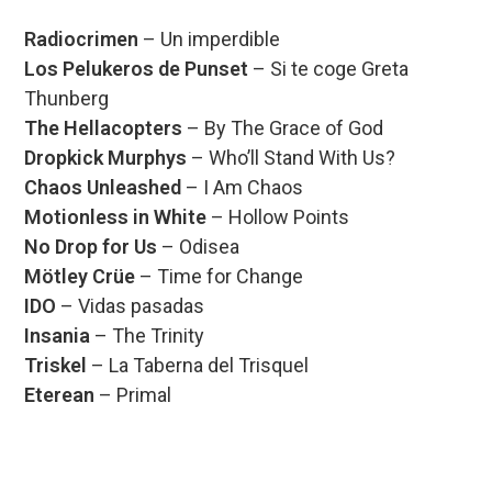
Radiocrimen
– Un imperdible
Los Pelukeros de Punset
– Si te coge Greta
Thunberg
The Hellacopters
– By The Grace of God
Dropkick Murphys
– Who’ll Stand With Us?
Chaos Unleashed
– I Am Chaos
Motionless in White
– Hollow Points
No Drop for Us
– Odisea
Mötley Crüe
– Time for Change
IDO
– Vidas pasadas
Insania
– The Trinity
Triskel
– La Taberna del Trisquel
Eterean
– Primal