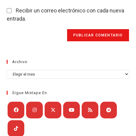
Recibir un correo electrónico con cada nueva
entrada.
Archivo
Archivo
Sigue Mixtape En
Se
Se
Se
Se
Se
Se
abre
abre
abre
abre
abre
abre
en
en
en
en
en
en