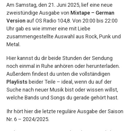
Am Samstag, den 21. Juni 2025, lief eine neue
ce
es
at
e
ail
m
zweistündige Ausgabe von
Mixtape – German
b
ky
s
a
p
Version
auf OS Radio 104,8. Von 20:00 bis 22:00
o
A
d
ar
Uhr gab es wie immer eine mit Liebe
o
p
s
tir
zusammengestellte Auswahl aus Rock, Punk und
k
p
Metal.
Hier kannst du dir beide Stunden der Sendung
noch einmal in Ruhe anhören oder herunterladen.
Außerdem findest du unten die vollständigen
Playlists
beider Teile – ideal, wenn du auf der
Suche nach neuer Musik bist oder wissen willst,
welche Bands und Songs du gerade gehört hast.
Ihr hört hier die letzte reguläre Ausgabe der Saison
Nr. 6 – 2024/2025.