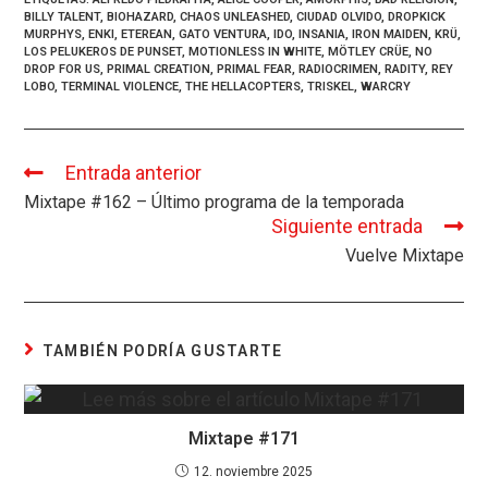
ce
es
at
e
ail
m
BILLY TALENT
,
BIOHAZARD
,
CHAOS UNLEASHED
,
CIUDAD OLVIDO
,
DROPKICK
b
ky
s
a
p
MURPHYS
,
ENKI
,
ETEREAN
,
GATO VENTURA
,
IDO
,
INSANIA
,
IRON MAIDEN
,
KRÜ
,
LOS PELUKEROS DE PUNSET
,
MOTIONLESS IN WHITE
,
MÖTLEY CRÜE
,
NO
o
A
d
ar
DROP FOR US
,
PRIMAL CREATION
,
PRIMAL FEAR
,
RADIOCRIMEN
,
RADITY
,
REY
LOBO
,
TERMINAL VIOLENCE
,
THE HELLACOPTERS
,
TRISKEL
,
WARCRY
o
p
s
tir
k
p
Entrada anterior
Leer
más
Mixtape #162 – Último programa de la temporada
artículos
Siguiente entrada
Vuelve Mixtape
TAMBIÉN PODRÍA GUSTARTE
Mixtape #171
12. noviembre 2025