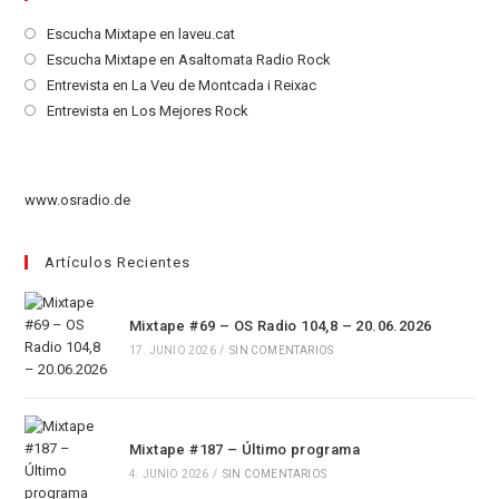
Se
Escucha Mixtape en laveu.cat
abre
Se
Escucha Mixtape en Asaltomata Radio Rock
en
abre
Se
Entrevista en La Veu de Montcada i Reixac
una
en
abre
Se
Entrevista en Los Mejores Rock
nueva
una
en
abre
pestaña
nueva
una
en
pestaña
nueva
una
www.osradio.de
pestaña
nueva
pestaña
Artículos Recientes
Mixtape #69 – OS Radio 104,8 – 20.06.2026
17. JUNIO 2026
/
SIN COMENTARIOS
Mixtape #187 – Último programa
4. JUNIO 2026
/
SIN COMENTARIOS