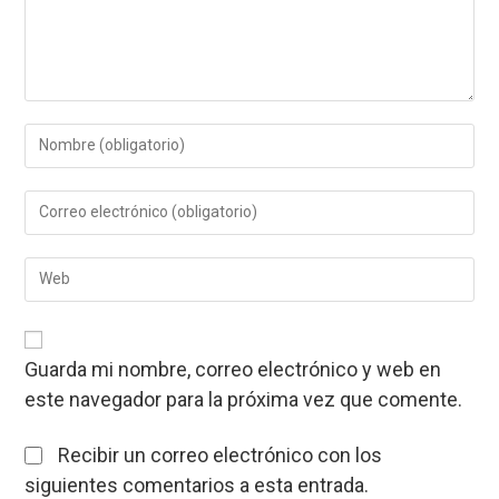
Introduce
tu
nombre
Introduce
o
tu
nombre
dirección
de
Introduce
de
usuario
la
correo
para
URL
electrónico
comentar
de
para
tu
comentar
Guarda mi nombre, correo electrónico y web en
web
este navegador para la próxima vez que comente.
(opcional)
Recibir un correo electrónico con los
siguientes comentarios a esta entrada.