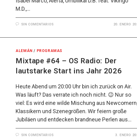
Isabel Marco, Alerta, Umbilikal D.B. feat. Vikingo
M.D.,…
SIN COMENTARIOS
20. ENERO 20
ALEMÁN
/
PROGRAMAS
Mixtape #64 – OS Radio: Der
lautstarke Start ins Jahr 2026
Heute Abend um 20:00 Uhr bin ich zurück on Air.
Was läuft? Das verrate ich noch nicht. 😉 Nur so
viel: Es wird eine wilde Mischung aus Newcomern
Klassikern und Szenegrößen. Wir feiern große
Jubiläen und entdecken brandneue Perlen aus…
SIN COMENTARIOS
3. ENERO 20