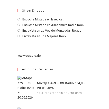
Otros Enlaces
Se
Escucha Mixtape en laveu.cat
abre
Se
Escucha Mixtape en Asaltomata Radio Rock
en
abre
Se
Entrevista en La Veu de Montcada i Reixac
una
en
abre
Se
Entrevista en Los Mejores Rock
nueva
una
en
abre
pestaña
nueva
una
en
pestaña
nueva
una
www.osradio.de
pestaña
nueva
pestaña
Artículos Recientes
Mixtape #69 – OS Radio 104,8 –
20.06.2026
17. JUNIO 2026
/
SIN COMENTARIOS