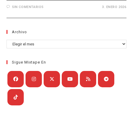
SIN COMENTARIOS
3. ENERO 2026
Archivo
Archivo
Sigue Mixtape En
Se
Se
Se
Se
Se
Se
abre
abre
abre
abre
abre
abre
en
en
en
en
en
en
Se
una
una
una
una
una
una
abre
nueva
nueva
nueva
nueva
nueva
nueva
en
pestaña
pestaña
pestaña
pestaña
pestaña
pestaña
una
nueva