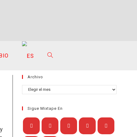
BIO
ALTERNAR
Archivo
BÚSQUEDA
Archivo
Sigue Mixtape En
DE
 y
Se
Se
Se
Se
Se