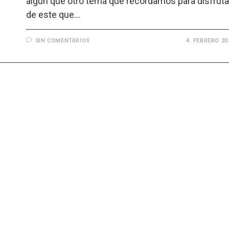
algun que otro tema que recordamos para disfruta
de este que…
SIN COMENTARIOS
4. FEBRERO 20