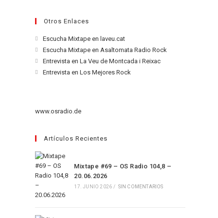
Otros Enlaces
Se
Escucha Mixtape en laveu.cat
abre
Se
Escucha Mixtape en Asaltomata Radio Rock
en
abre
Se
Entrevista en La Veu de Montcada i Reixac
una
en
abre
Se
Entrevista en Los Mejores Rock
nueva
una
en
abre
pestaña
nueva
una
en
pestaña
nueva
una
www.osradio.de
pestaña
nueva
pestaña
Artículos Recientes
Mixtape #69 – OS Radio 104,8 –
20.06.2026
17. JUNIO 2026
/
SIN COMENTARIOS