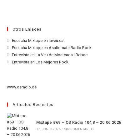
Otros Enlaces
Se
Escucha Mixtape en laveu.cat
abre
Se
Escucha Mixtape en Asaltomata Radio Rock
en
abre
Se
Entrevista en La Veu de Montcada i Reixac
una
en
abre
Se
Entrevista en Los Mejores Rock
nueva
una
en
abre
pestaña
nueva
una
en
pestaña
nueva
una
www.osradio.de
pestaña
nueva
pestaña
Artículos Recientes
Mixtape #69 – OS Radio 104,8 – 20.06.2026
17. JUNIO 2026
/
SIN COMENTARIOS