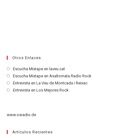
Otros Enlaces
Se
Escucha Mixtape en laveu.cat
abre
Se
Escucha Mixtape en Asaltomata Radio Rock
en
abre
Se
Entrevista en La Veu de Montcada i Reixac
una
en
abre
Se
Entrevista en Los Mejores Rock
nueva
una
en
abre
pestaña
nueva
una
en
pestaña
nueva
una
www.osradio.de
pestaña
nueva
pestaña
Artículos Recientes