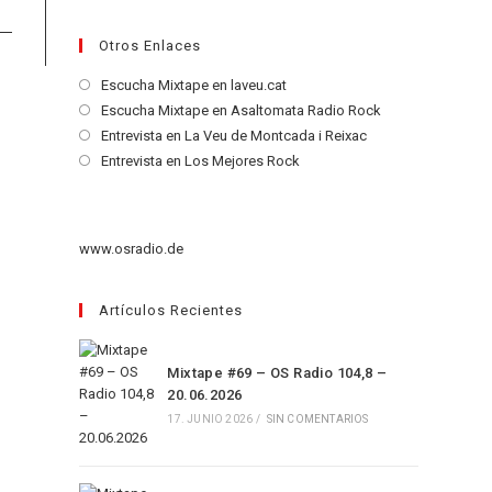
Otros Enlaces
Se
Escucha Mixtape en laveu.cat
abre
Se
Escucha Mixtape en Asaltomata Radio Rock
en
abre
Se
Entrevista en La Veu de Montcada i Reixac
una
en
abre
Se
Entrevista en Los Mejores Rock
nueva
una
en
abre
pestaña
nueva
una
en
pestaña
nueva
una
www.osradio.de
pestaña
nueva
pestaña
Artículos Recientes
Mixtape #69 – OS Radio 104,8 –
20.06.2026
17. JUNIO 2026
/
SIN COMENTARIOS