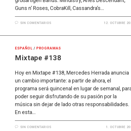
großartigen Bands: Mindistry, Aries Descendant,
Guns n’ Roses, CobraKill, Cassandra’s…
SIN COMENTARIOS
12. OCTUBRE 20
ESPAÑOL
/
PROGRAMAS
Mixtape #138
Hoy en Mixtape #138, Mercedes Herrada anuncia
un cambio importante: a partir de ahora, el
programa será quincenal en lugar de semanal, par
poder seguir disfrutando de su pasión por la
música sin dejar de lado otras responsabilidades.
En esta…
SIN COMENTARIOS
1. OCTUBRE 20