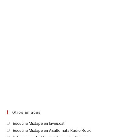
nueva
pestaña
Otros Enlaces
Se
Escucha Mixtape en laveu.cat
abre
Se
Escucha Mixtape en Asaltomata Radio Rock
en
abre