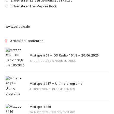
Se
Entrevista en La Veu de Montcada i Reixac
una
en
abre
Se
Entrevista en Los Mejores Rock
nueva
una
en
abre
pestaña
nueva
una
en
pestaña
nueva
una
www.osradio.de
pestaña
nueva
pestaña
Artículos Recientes
Mixtape #69 – OS Radio 104,8 – 20.06.2026
17. JUNIO 2026
/
SIN COMENTARIOS
Mixtape #187 – Último programa
4. JUNIO 2026
/
SIN COMENTARIOS
Mixtape #186
26. MAYO 2026
/
SIN COMENTARIOS