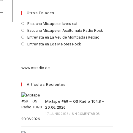
Otros Enlaces
Se
Escucha Mixtape en laveu.cat
abre
Se
Escucha Mixtape en Asaltomata Radio Rock
en
abre
Se
Entrevista en La Veu de Montcada i Reixac
una
en
abre
Se
Entrevista en Los Mejores Rock
nueva
una
en
abre
pestaña
nueva
una
en
pestaña
nueva
una
www.osradio.de
pestaña
nueva
pestaña
Artículos Recientes
Mixtape #69 – OS Radio 104,8 –
20.06.2026
17. JUNIO 2026
/
SIN COMENTARIOS