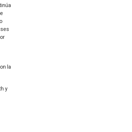
tinúa
te
do
eses
por
s
on la
th y