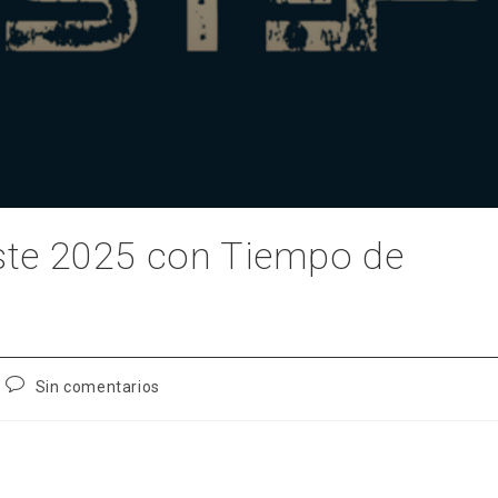
este 2025 con Tiempo de
Comentarios
Sin comentarios
de
la
entrada: