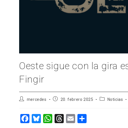
Oeste sigue con la gira 
Fingir
Autor
Publicación
Categoría
mercedes
20. febrero 2025
Noticias
de
de
de
la
la
la
entrada:
entrada:
entrada:
F
Bl
W
T
E
C
a
u
h
hr
m
o