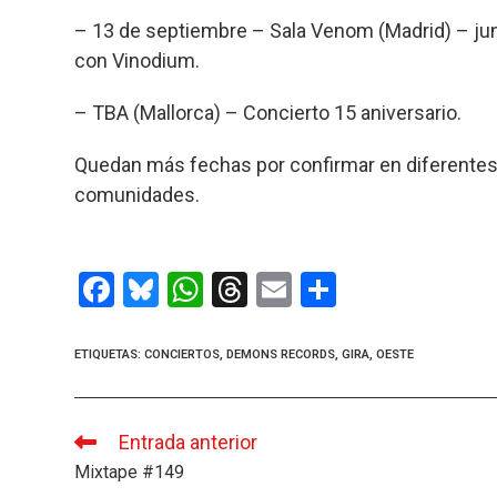
– 13 de septiembre – Sala Venom (Madrid) – ju
con Vinodium.
– TBA (Mallorca) – Concierto 15 aniversario.
Quedan más fechas por confirmar en diferente
comunidades.
F
Bl
W
T
E
C
a
u
h
hr
m
o
ce
es
at
e
ail
m
ETIQUETAS
:
CONCIERTOS
,
DEMONS RECORDS
,
GIRA
,
OESTE
b
ky
s
a
p
o
A
d
ar
Entrada anterior
Leer
o
p
s
tir
más
Mixtape #149
artículos