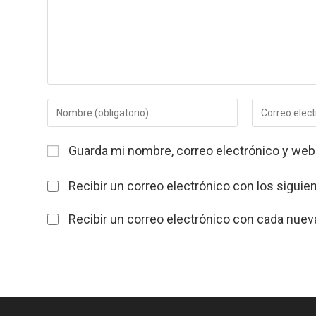
Introduce
Introduce
tu
tu
nombre
dirección
Guarda mi nombre, correo electrónico y web
o
de
nombre
correo
de
electrónico
Recibir un correo electrónico con los siguie
usuario
para
para
comentar
Recibir un correo electrónico con cada nuev
comentar