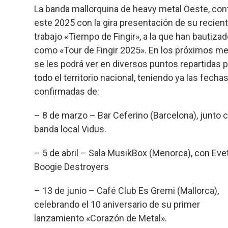
La banda mallorquina de heavy metal Oeste, con
ce
es
at
e
ail
m
este 2025 con la gira presentación de su recien
b
ky
s
a
p
trabajo «Tiempo de Fingir», a la que han bautiza
o
A
d
ar
como «Tour de Fingir 2025». En los próximos m
o
p
s
tir
se les podrá ver en diversos puntos repartidas 
k
p
todo el territorio nacional, teniendo ya las fecha
confirmadas de:
– 8 de marzo – Bar Ceferino (Barcelona), junto c
banda local Vidus.
– 5 de abril – Sala MusikBox (Menorca), con Eve
Boogie Destroyers
– 13 de junio – Café Club Es Gremi (Mallorca),
celebrando el 10 aniversario de su primer
lanzamiento «Corazón de Metal».