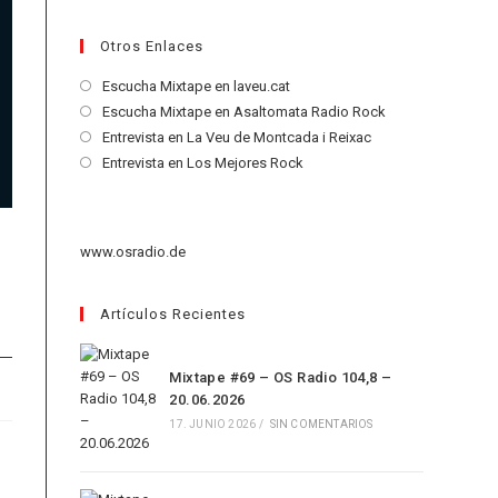
Otros Enlaces
Se
Escucha Mixtape en laveu.cat
abre
Se
Escucha Mixtape en Asaltomata Radio Rock
en
abre
Se
Entrevista en La Veu de Montcada i Reixac
una
en
abre
Se
Entrevista en Los Mejores Rock
nueva
una
en
abre
pestaña
nueva
una
en
pestaña
nueva
una
www.osradio.de
pestaña
nueva
pestaña
Artículos Recientes
Mixtape #69 – OS Radio 104,8 –
20.06.2026
17. JUNIO 2026
/
SIN COMENTARIOS