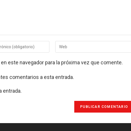
Introduce
la
URL
 en este navegador para la próxima vez que comente.
de
tu
web
ntes comentarios a esta entrada.
(opcional)
a entrada.