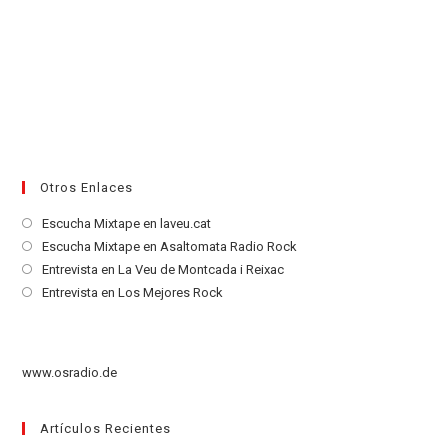
Otros Enlaces
Se
Escucha Mixtape en laveu.cat
abre
Se
Escucha Mixtape en Asaltomata Radio Rock
en
abre
Se
Entrevista en La Veu de Montcada i Reixac
una
en
abre
Se
Entrevista en Los Mejores Rock
nueva
una
en
abre
pestaña
nueva
una
en
pestaña
nueva
una
www.osradio.de
pestaña
nueva
pestaña
Artículos Recientes