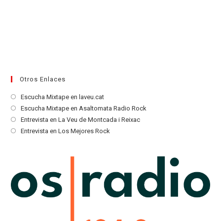
Otros Enlaces
Se
Escucha Mixtape en laveu.cat
abre
Se
Escucha Mixtape en Asaltomata Radio Rock
en
abre
Se
Entrevista en La Veu de Montcada i Reixac
una
en
abre
Se
Entrevista en Los Mejores Rock
nueva
una
en
abre
pestaña
nueva
una
en
pestaña
nueva
una
pestaña
nueva
pestaña