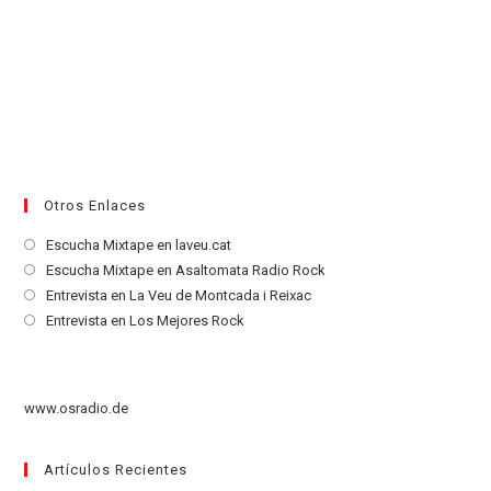
Otros Enlaces
Se
Escucha Mixtape en laveu.cat
abre
Se
Escucha Mixtape en Asaltomata Radio Rock
en
abre
Se
Entrevista en La Veu de Montcada i Reixac
una
en
abre
Se
Entrevista en Los Mejores Rock
nueva
una
en
abre
pestaña
nueva
una
en
pestaña
nueva
una
www.osradio.de
pestaña
nueva
pestaña
Artículos Recientes