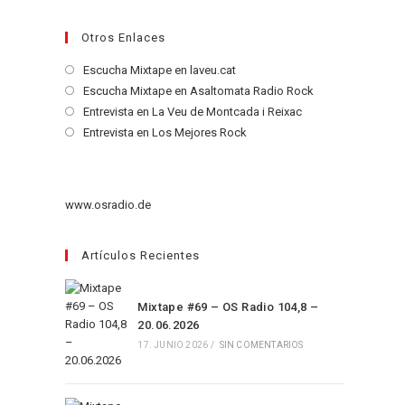
Otros Enlaces
Se
Escucha Mixtape en laveu.cat
abre
Se
Escucha Mixtape en Asaltomata Radio Rock
en
abre
Se
Entrevista en La Veu de Montcada i Reixac
una
en
abre
Se
Entrevista en Los Mejores Rock
nueva
una
en
abre
pestaña
nueva
una
en
pestaña
nueva
una
www.osradio.de
pestaña
nueva
pestaña
Artículos Recientes
Mixtape #69 – OS Radio 104,8 –
20.06.2026
17. JUNIO 2026
/
SIN COMENTARIOS