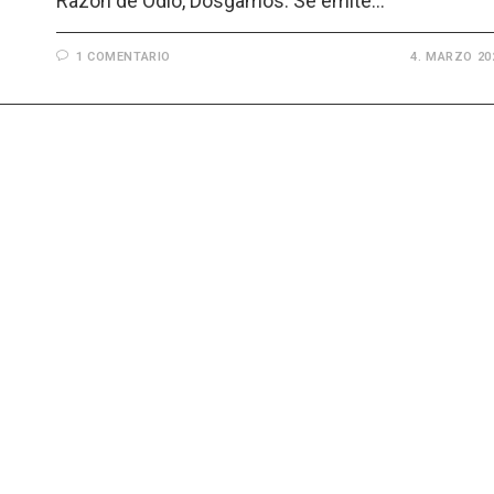
Razón de Odio, Dosgamos. Se emite…
1 COMENTARIO
4. MARZO 20