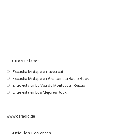
Otros Enlaces
Se
Escucha Mixtape en laveu.cat
abre
Se
Escucha Mixtape en Asaltomata Radio Rock
en
abre
Se
Entrevista en La Veu de Montcada i Reixac
una
en
abre
Se
Entrevista en Los Mejores Rock
nueva
una
en
abre
pestaña
nueva
una
en
pestaña
nueva
una
www.osradio.de
pestaña
nueva
pestaña
Artículos Recientes