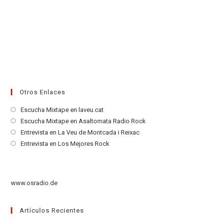
Otros Enlaces
Se
Escucha Mixtape en laveu.cat
abre
Se
Escucha Mixtape en Asaltomata Radio Rock
en
abre
Se
Entrevista en La Veu de Montcada i Reixac
una
en
abre
Se
Entrevista en Los Mejores Rock
nueva
una
en
abre
pestaña
nueva
una
en
pestaña
nueva
una
www.osradio.de
pestaña
nueva
pestaña
Artículos Recientes