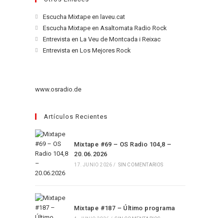
Se
Escucha Mixtape en laveu.cat
abre
Se
Escucha Mixtape en Asaltomata Radio Rock
en
abre
Se
Entrevista en La Veu de Montcada i Reixac
una
en
abre
Se
Entrevista en Los Mejores Rock
nueva
una
en
abre
pestaña
nueva
una
en
pestaña
nueva
una
www.osradio.de
pestaña
nueva
pestaña
Artículos Recientes
Mixtape #69 – OS Radio 104,8 –
20.06.2026
17. JUNIO 2026
/
SIN COMENTARIOS
Mixtape #187 – Último programa