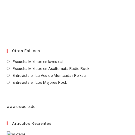
Otros Enlaces
Se
Escucha Mixtape en laveu.cat
abre
Se
Escucha Mixtape en Asaltomata Radio Rock
en
abre
Se
Entrevista en La Veu de Montcada i Reixac
una
en
abre
Se
Entrevista en Los Mejores Rock
nueva
una
en
abre
pestaña
nueva
una
en
pestaña
nueva
una
www.osradio.de
pestaña
nueva
pestaña
Artículos Recientes