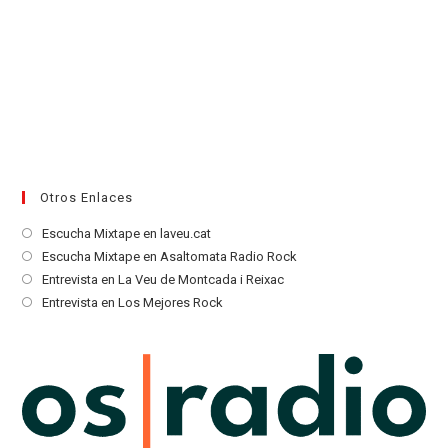
Otros Enlaces
Se
Escucha Mixtape en laveu.cat
abre
Se
Escucha Mixtape en Asaltomata Radio Rock
en
abre
Se
Entrevista en La Veu de Montcada i Reixac
una
en
abre
Se
Entrevista en Los Mejores Rock
nueva
una
en
abre
pestaña
nueva
una
en
pestaña
nueva
una
pestaña
nueva
pestaña