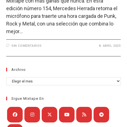
Mixtape con más ganas que nunca. En esta
edición número 154, Mercedes Herrada retoma el
micrófono para traerte una hora cargada de Punk,
Rock y Metal, con una selección que combina lo
mejor…
SIN COMENTARIOS
8. ABRIL 2025
Archivo
Archivo
Sigue Mixtape En
Se
Se
Se
Se
Se
Se