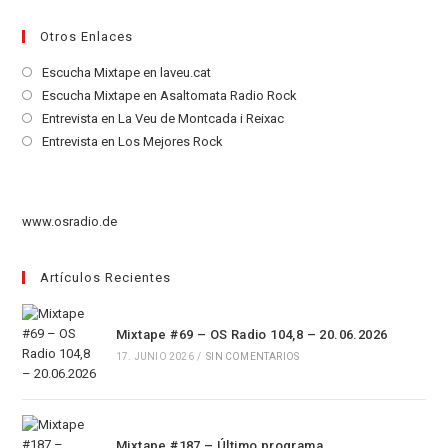
Otros Enlaces
Se
Escucha Mixtape en laveu.cat
abre
Se
Escucha Mixtape en Asaltomata Radio Rock
en
abre
Se
Entrevista en La Veu de Montcada i Reixac
una
en
abre
Se
Entrevista en Los Mejores Rock
nueva
una
en
abre
pestaña
nueva
una
en
pestaña
nueva
una
www.osradio.de
pestaña
nueva
pestaña
Artículos Recientes
Mixtape #69 – OS Radio 104,8 – 20.06.2026
17. JUNIO 2026
/
SIN COMENTARIOS
Mixtape #187 – Último programa