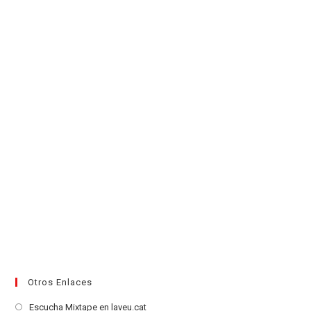
en
pestaña
pestaña
pestaña
pestaña
pestaña
pestaña
una
nueva
pestaña
Otros Enlaces
Se
Escucha Mixtape en laveu.cat