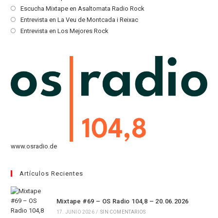
abre
Se
Escucha Mixtape en Asaltomata Radio Rock
en
abre
Se
Entrevista en La Veu de Montcada i Reixac
una
en
abre
Se
Entrevista en Los Mejores Rock
nueva
una
en
abre
pestaña
nueva
una
en
pestaña
nueva
una
pestaña
nueva
pestaña
www.osradio.de
Artículos Recientes
Mixtape #69 – OS Radio 104,8 – 20.06.2026
17. JUNIO 2026
/
SIN COMENTARIOS