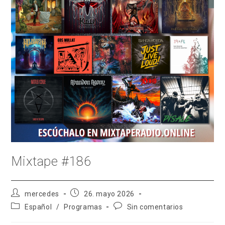
Mixtape #186
Autor
Publicación
mercedes
26. mayo 2026
de
de
Categoría
Comentarios
Español
/
Programas
Sin comentarios
la
la
de
de
entrada:
entrada:
la
la