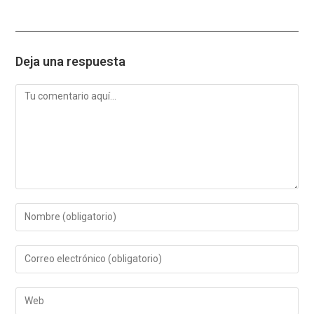
Deja una respuesta
Comentario
Introduce
tu
nombre
Introduce
o
tu
nombre
dirección
de
Introduce
de
usuario
la
correo
para