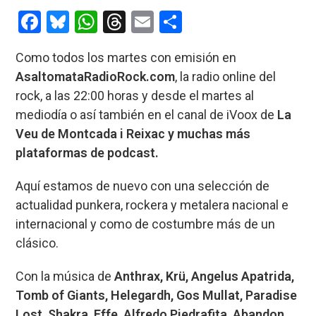
entrada:
entrada:
F
Bl
W
T
E
C
a
u
h
hr
m
o
Como todos los martes con emisión en
ce
es
at
e
ail
m
AsaltomataRadioRock.com
, la radio online del
b
ky
s
a
p
rock, a las 22:00 horas y desde el martes al
o
A
d
ar
mediodía o así también en el canal de iVoox de
La
o
p
s
tir
Veu de Montcada i Reixac y muchas más
k
p
plataformas de podcast.
Aquí estamos de nuevo con una selección de
actualidad punkera, rockera y metalera nacional e
internacional y como de costumbre más de un
clásico.
Con la música de
Anthrax, Krü, Angelus Apatrida,
Tomb of Giants, Helegardh, Gos Mullat, Paradise
Lost, Shakra, Effe, Alfredo Piedrafita, Abandon