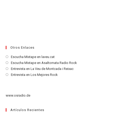
Otros Enlaces
Se
Escucha Mixtape en laveu.cat
abre
Se
Escucha Mixtape en Asaltomata Radio Rock
en
abre
Se
Entrevista en La Veu de Montcada i Reixac
una
en
abre
Se
Entrevista en Los Mejores Rock
nueva
una
en
abre
pestaña
nueva
una
en
pestaña
nueva
una
www.osradio.de
pestaña
nueva
pestaña
Artículos Recientes