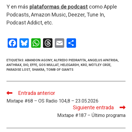
Y en más
plataformas de podcast
como Apple
Podcasts, Amazon Music, Deezer, Tune In,
Podcast Addict, etc.
F
Bl
W
T
E
C
a
u
h
hr
m
o
ce
es
at
e
ail
m
ETIQUETAS
:
ABANDON AGONY
,
ALFREDO PIEDRAFITA
,
ANGELUS APATRIDA
,
ANTHRAX
,
DIO
,
EFFE
,
GOS MULLAT
,
HELEGARDH
,
KRÜ
,
MÖTLEY CRÜE
,
b
ky
s
a
p
PARADISE LOST
,
SHAKRA
,
TOMB OF GIANTS
o
A
d
ar
o
p
s
tir
Entrada anterior
Leer
k
p
más
Mixtape #68 – OS Radio 104,8 – 23.05.2026
artículos
Siguiente entrada
Mixtape #187 – Último programa