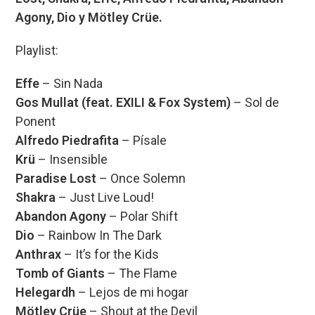
Agony, Dio y Mötley Crüe.
Playlist:
Effe
– Sin Nada
Gos Mullat (feat. EXILI & Fox System)
– Sol de
Ponent
Alfredo Piedrafita
– Písale
Krü
– Insensible
Paradise Lost
– Once Solemn
Shakra
– Just Live Loud!
Abandon Agony
– Polar Shift
Dio
– Rainbow In The Dark
Anthrax
– It’s for the Kids
Tomb of Giants
– The Flame
Helegardh
– Lejos de mi hogar
Mötley Crüe
– Shout at the Devil