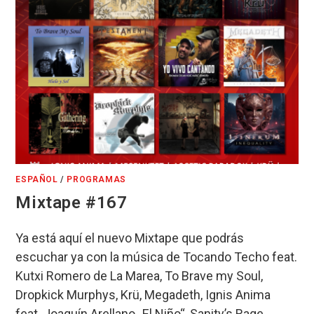
ESPAÑOL
/
PROGRAMAS
Mixtape #167
Ya está aquí el nuevo Mixtape que podrás
escuchar ya con la música de Tocando Techo feat.
Kutxi Romero de La Marea, To Brave my Soul,
Dropkick Murphys, Krü, Megadeth, Ignis Anima
feat. Joaquín Arellano „El Niño“, Sanity’s Rage,