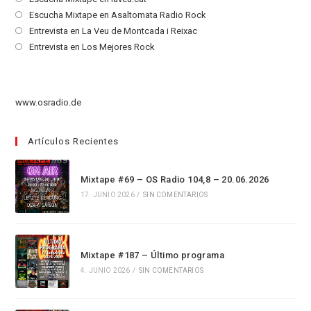
abre
Se
Escucha Mixtape en Asaltomata Radio Rock
en
abre
Se
Entrevista en La Veu de Montcada i Reixac
una
en
abre
Se
Entrevista en Los Mejores Rock
nueva
una
en
abre
pestaña
nueva
una
en
pestaña
nueva
una
www.osradio.de
pestaña
nueva
pestaña
Artículos Recientes
Mixtape #69 – OS Radio 104,8 – 20.06.2026
17. JUNIO 2026
/
SIN COMENTARIOS
Mixtape #187 – Último programa
4. JUNIO 2026
/
SIN COMENTARIOS