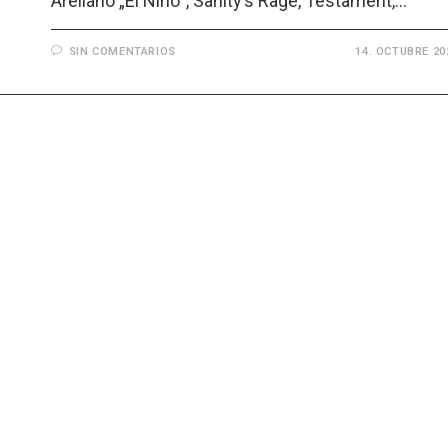
Arellano „El Niño“, Sanity’s Rage, Testament,…
SIN COMENTARIOS
14. OCTUBRE 20