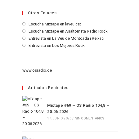
Otros Enlaces
Se
Escucha Mixtape en laveu.cat
abre
Se
Escucha Mixtape en Asaltomata Radio Rock
en
abre
Se
Entrevista en La Veu de Montcada i Reixac
una
en
abre
Se
Entrevista en Los Mejores Rock
nueva
una
en
abre
pestaña
nueva
una
en
pestaña
nueva
una
www.osradio.de
pestaña
nueva
pestaña
Artículos Recientes
Mixtape #69 – OS Radio 104,8 –
20.06.2026
17. JUNIO 2026
/
SIN COMENTARIOS