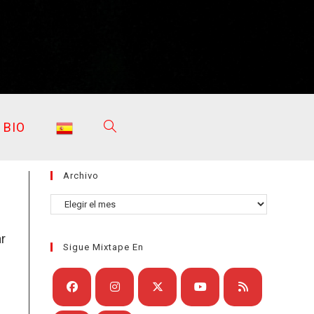
BIO
ALTERNAR
Archivo
BÚSQUEDA
Archivo
r
Sigue Mixtape En
DE
n
Se
Se
Se
Se
Se