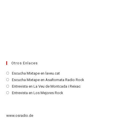
Otros Enlaces
Se
Escucha Mixtape en laveu.cat
abre
Se
Escucha Mixtape en Asaltomata Radio Rock
en
abre
Se
Entrevista en La Veu de Montcada i Reixac
una
en
abre
Se
Entrevista en Los Mejores Rock
nueva
una
en
abre
pestaña
nueva
una
en
pestaña
nueva
una
www.osradio.de
pestaña
nueva
pestaña