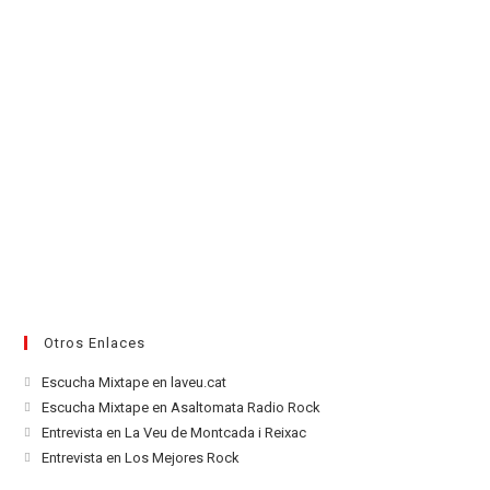
Otros Enlaces
Se
Escucha Mixtape en laveu.cat
abre
Se
Escucha Mixtape en Asaltomata Radio Rock
en
abre
Se
Entrevista en La Veu de Montcada i Reixac
una
en
abre
Se
Entrevista en Los Mejores Rock
nueva
una
en
abre