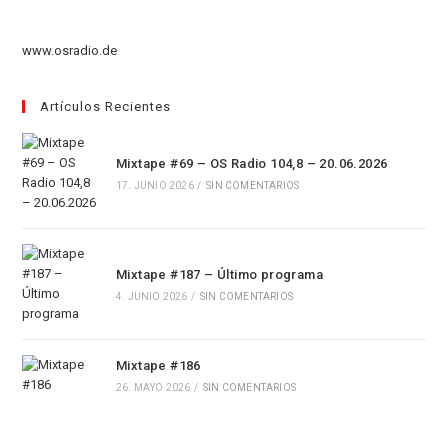
pestaña
nueva
una
en
pestaña
nueva
una
www.osradio.de
pestaña
nueva
pestaña
Artículos Recientes
Mixtape #69 – OS Radio 104,8 – 20.06.2026
17. JUNIO 2026
/
SIN COMENTARIOS
Mixtape #187 – Último programa
4. JUNIO 2026
/
SIN COMENTARIOS
Mixtape #186
26. MAYO 2026
/
SIN COMENTARIOS