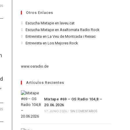
25
Otros Enlaces
Se
Escucha Mixtape en laveu.cat
abre
Se
Escucha Mixtape en Asaltomata Radio Rock
en
abre
Se
Entrevista en La Veu de Montcada i Reixac
una
en
abre
Se
Entrevista en Los Mejores Rock
nueva
una
en
abre
pestaña
nueva
una
n
en
pestaña
nueva
una
www.osradio.de
pestaña
nueva
pestaña
nd
Artículos Recientes
,
Mixtape #69 – OS Radio 104,8 –
20.06.2026
25
17. JUNIO 2026
/
SIN COMENTARIOS