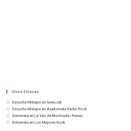
Otros Enlaces
Se
Escucha Mixtape en laveu.cat
abre
Se
Escucha Mixtape en Asaltomata Radio Rock
en
abre
Se
Entrevista en La Veu de Montcada i Reixac
una
en
abre
Se
Entrevista en Los Mejores Rock
nueva
una
en
abre