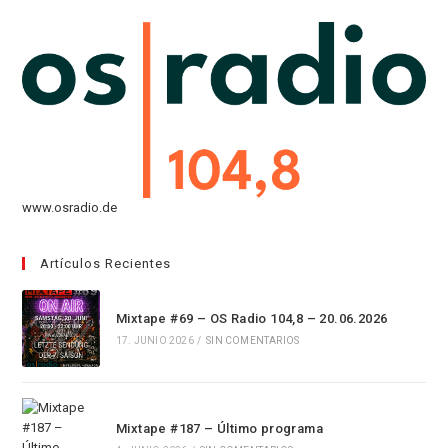
pestaña
nueva
una
en
pestaña
nueva
una
pestaña
nueva
pestaña
www.osradio.de
Artículos Recientes
Mixtape #69 – OS Radio 104,8 – 20.06.2026
17. JUNIO 2026
/
SIN COMENTARIOS
Mixtape #187 – Último programa