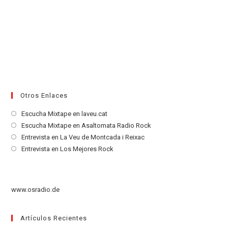
Otros Enlaces
Se
Escucha Mixtape en laveu.cat
abre
Se
Escucha Mixtape en Asaltomata Radio Rock
en
abre
Se
Entrevista en La Veu de Montcada i Reixac
una
en
abre
Se
Entrevista en Los Mejores Rock
nueva
una
en
abre
pestaña
nueva
una
en
pestaña
nueva
una
www.osradio.de
pestaña
nueva
pestaña
Artículos Recientes