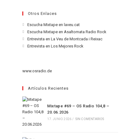
Otros Enlaces
Se
Escucha Mixtape en laveu.cat
abre
Se
Escucha Mixtape en Asaltomata Radio Rock
en
abre
Se
Entrevista en La Veu de Montcada i Reixac
una
en
abre
Se
Entrevista en Los Mejores Rock
nueva
una
en
abre
pestaña
nueva
una
en
pestaña
nueva
una
www.osradio.de
pestaña
nueva
pestaña
Artículos Recientes
Mixtape #69 – OS Radio 104,8 –
20.06.2026
17. JUNIO 2026
/
SIN COMENTARIOS