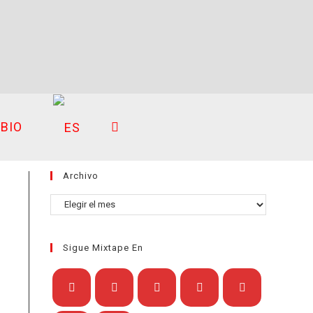
BIO
ALTERNAR
Archivo
BÚSQUEDA
Archivo
e
Sigue Mixtape En
DE
Se
Se
Se
Se
Se