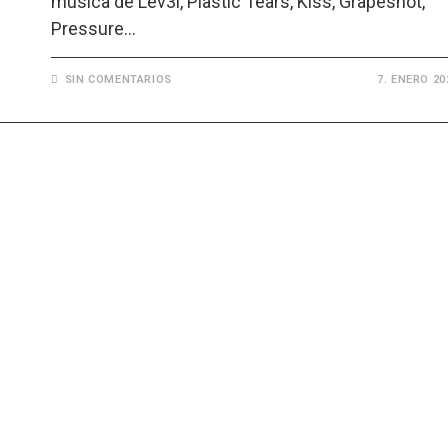
música de Lev3l, Plastic Tears, Kiss, Grapeshot,
Pressure…
SIN COMENTARIOS
7. ENERO 20