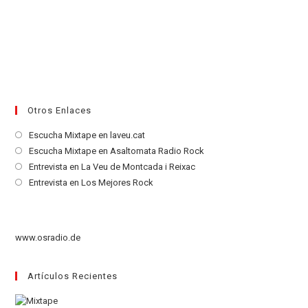
Otros Enlaces
Se
Escucha Mixtape en laveu.cat
abre
Se
Escucha Mixtape en Asaltomata Radio Rock
en
abre
Se
Entrevista en La Veu de Montcada i Reixac
una
en
abre
Se
Entrevista en Los Mejores Rock
nueva
una
en
abre
pestaña
nueva
una
en
pestaña
nueva
una
www.osradio.de
pestaña
nueva
pestaña
Artículos Recientes