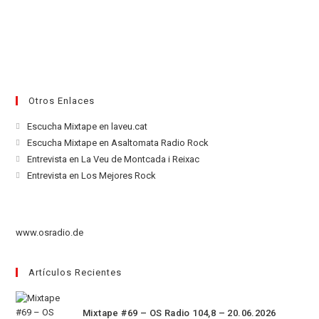
Otros Enlaces
Se
Escucha Mixtape en laveu.cat
abre
Se
Escucha Mixtape en Asaltomata Radio Rock
en
abre
Se
Entrevista en La Veu de Montcada i Reixac
una
en
abre
Se
Entrevista en Los Mejores Rock
nueva
una
en
abre
pestaña
nueva
una
en
pestaña
nueva
una
www.osradio.de
pestaña
nueva
pestaña
Artículos Recientes
Mixtape #69 – OS Radio 104,8 – 20.06.2026